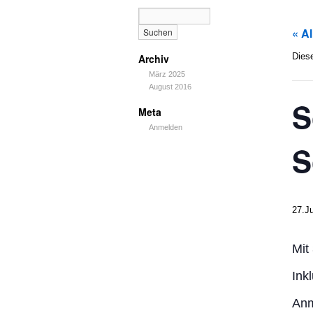
« A
Diese
Archiv
März 2025
August 2016
S
Meta
Anmelden
S
27.Ju
Mit
Ink
Anm