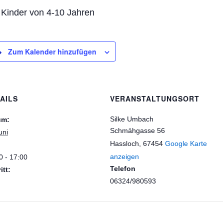
 Kinder von 4-10 Jahren
Zum Kalender hinzufügen
AILS
VERANSTALTUNGSORT
Silke Umbach
um:
Schmähgasse 56
uni
Hassloch
,
67454
Google Karte
:
anzeigen
0 - 17:00
Telefon
itt:
06324/980593