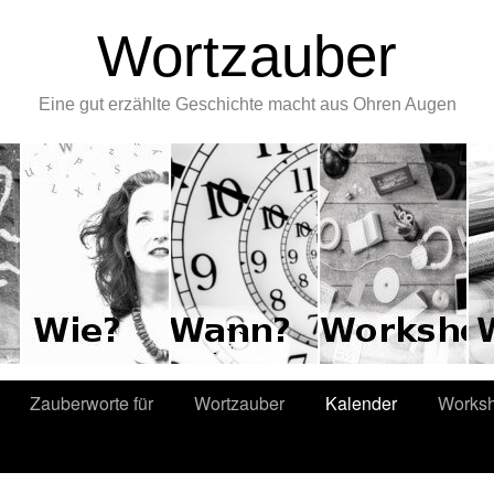
Wortzauber
Eine gut erzählte Geschichte macht aus Ohren Augen
Zauberworte für
Wortzauber
Kalender
Works