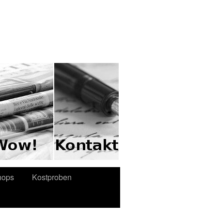
hops
Kostproben