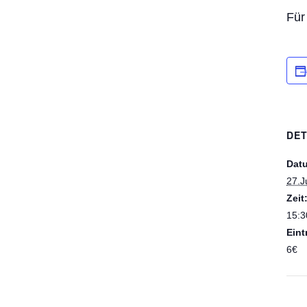
Für
DET
Dat
27.J
Zeit
15:3
Eintr
6€